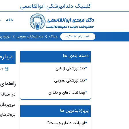
کلینیک دندانپزشکی ابوالقاسمی
خانه
خ
شما اینجا هستید
وبلاگ
دندانپزشکی عمومی
درباره پ
دسته بندی ها
درباره
دندانپزشکی زیبایی
09 دی ، 399
دندانپزشکی عمومی
راهنمای 
بهداشت دهان و دندان
در مقاله
می‌پرداز
پربازدیدترین ها
پروتزهای
ایمپلنت دندان چیست؟