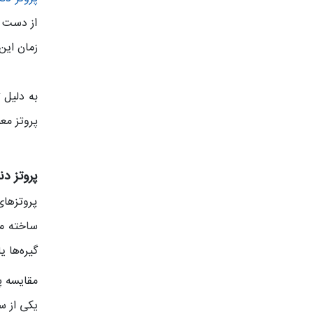
از دست د
زمان این
پروتز معمولاً هر ۵ تا ۷ سال ضروری ا
پروتز د
پروتزهای
ساخته می
گیره‌ها 
مقایسه پ
یکی از سو