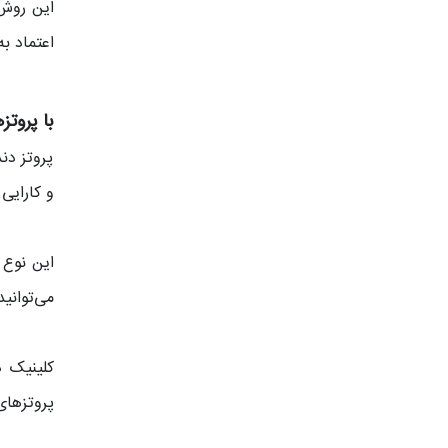
این روش 
اعتماد ب
با پروتز
پروتز دن
و کارایی
این نوع 
می‌توانی
کلینیک د
پروتزهای