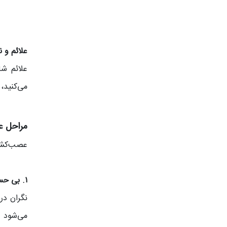
علائم و ن
علائم شا
می‌کنید،
مراحل ع
عصب‌کشی 
۱. بی‌ حسی (Anesthetic)
نگران در
می‌شود ک