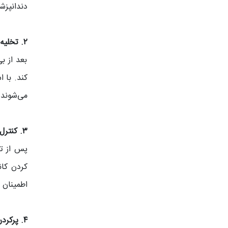
دندانپزش
۲. تخلیه پالپ آسیب‌دیده (Removing the pulp)
بعد از ب
کند. با 
می‌شوند.
۳. کنترل عفونت (Antibiotics)
پس از تخ
کردن کان
اطمینان 
۴. پرکردن موقت (Temporary filling)