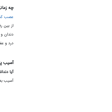
چه زمان
عصب‌ کش
از بین ر
دندان و 
درد و عف
آسیب پا
آیا دندا
آسیب به 