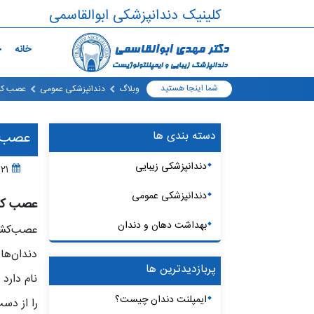
کلینیک دندانپزشکی ابوالقاسمی
خانه
خ
شما اینجا هستید
وبلاگ
دندانپزشکی عمومی
عصب کش
دسته بندی ها
عصب 
دندانپزشکی زیبایی
21 فروردین ، 1400
دندانپزشکی عمومی
عصب‌ ک
بهداشت دهان و دندان
دندان‌ها
پربازدیدترین ها
نام دارد
ایمپلنت دندان چیست؟
را از دس